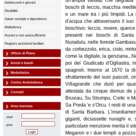
un'ampia vallata, che degrada 
Adolescenti e giovani
boschi di leccio, macchia medit
Disabilità
e un mare tra i più limpidi. La
Salute mentale e dipendenze
d'acqua che attraversano il suo 
Multiutenza
boschivo: leccio, rovere, querce
presenti nei boschi di Santa
Anziani e non autosufficienti
Nuradulu, nelle foreste Gambasun
Registro assistenti familiari
da corbezzolo, erica, cisto, mirto,
Ufficio di Piano
come la digitale, la genziana...N
poi del Giudicato d'Ogliastra, i
Avvisi e bandi
spagnoli. Intorno al 1670 la d
Modulistica
sfruttamento dei suoi pascoli, o
Centro Antiviolenza
Villagrande che durò per qua
attestata da cinque domus de j
Contatti
Bruxiau, Su Strumpu, Corte 'e Ma
Sa Preda 'e s'Orcu. I resti di un
Area riservata
di Santa Barbara. L'insediamen
user
giganti, diciassette nuraghi e, s
psw
particolare menzione merita il sit
Megaron e i due templi a pozzo. D