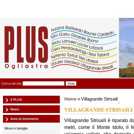
Plus Ogliastra
Cerca nel sito
Home
» Villagrande Strisaili
Il PLUS
VILLAGRANDE STRISAILI
News
Aree di intervento
Villagrande Strisaili è riparato 
metri, come il Monte Idolo, il
Minori e famiglia