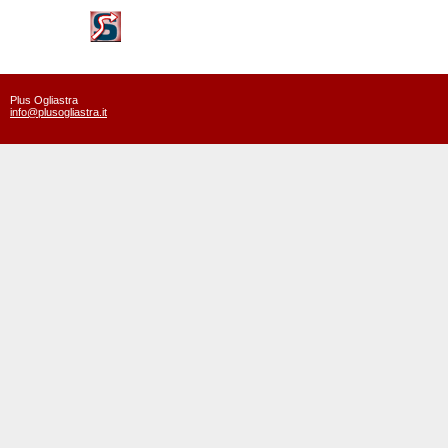
Plus Ogliastra
info@plusogliastra.it