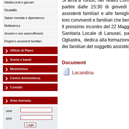
Si terrà a Tortolì, nel Teatro C
Adolescenti e giovani
partire dalle 15:30 di gioved
Disabilità
assistenti familiari e alle famig
Salute mentale e dipendenze
loro conviventi e familiari che b
Multiutenza
Il prossimo incontro del 22 Magg
Sanitaria Locale di Lanusei, pa
Anziani e non autosufficienti
Ogliastra, dedica alla formazion
Registro assistenti familiari
dei familiari del soggetto assistit
Ufficio di Piano
Avvisi e bandi
Documenti
Modulistica
Locandina
Centro Antiviolenza
Contatti
Area riservata
user
psw