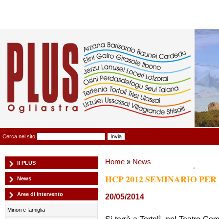
Plus Ogliastra
Cerca nel sito
Home
»
News
Il PLUS
HCP 2012 SEMINARIO PER
News
Aree di intervento
20/05/2014
Minori e famiglia