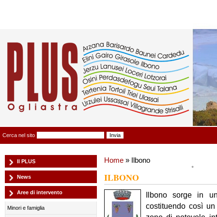
Plus Ogliastra
Cerca nel sito
Home
» Ilbono
Il PLUS
ILBONO
News
Aree di intervento
Ilbono sorge in un
costituendo così un 
Minori e famiglia