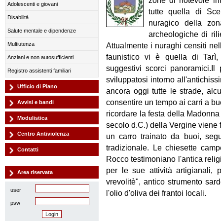
zone di notevole in
Adolescenti e giovani
tutte quella di Sc
Disabilità
nuragico della zona
Salute mentale e dipendenze
archeologiche di rili
Multiutenza
Attualmente i nuraghi censiti nel
faunistico vi è quella di Tarì,
Anziani e non autosufficienti
suggestivi scorci panoramici.Il
Registro assistenti familiari
sviluppatosi intorno all'antichi
Ufficio di Piano
ancora oggi tutte le strade, alcu
consentire un tempo ai carri a buo
Avvisi e bandi
ricordare la festa della Madonna 
Modulistica
secolo d.C.) della Vergine viene f
Centro Antiviolenza
un carro trainato da buoi, seg
tradizionale. Le chiesette camp
Contatti
Rocco testimoniano l'antica relig
per le sue attività artigianali
Area riservata
vrevolitè", antico strumento sar
user
l'olio d'oliva dei frantoi locali.
psw