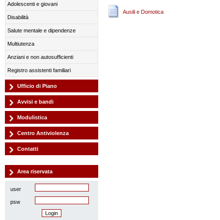
Adolescenti e giovani
Ausili e Domotica
Disabilità
Salute mentale e dipendenze
Multiutenza
Anziani e non autosufficienti
Registro assistenti familiari
Ufficio di Piano
Avvisi e bandi
Modulistica
Centro Antiviolenza
Contatti
Area riservata
user
psw