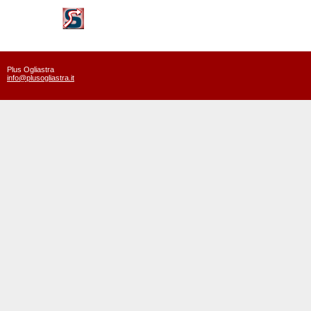
Plus Ogliastra
info@plusogliastra.it