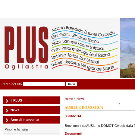
Plus Ogliastra
Cerca nel sito
Home
»
News
Il PLUS
AUSILI E DOMOTICA
News
30/06/2014
Aree di intervento
Brevi cenni su AUSILI e DOMOTICA editi dalla
Minori e famiglia
Documenti