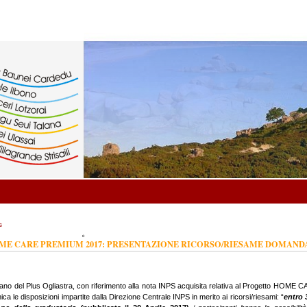
s
OME CARE PREMIUM 2017: PRESENTAZIONE RICORSO/RIESAME DOMAND
 Piano del Plus Ogliastra, con riferimento alla nota INPS acquisita relativa al Progetto HO
a le disposizioni impartite dalla Direzione Centrale INPS in merito ai ricorsi/riesami: “
entro 