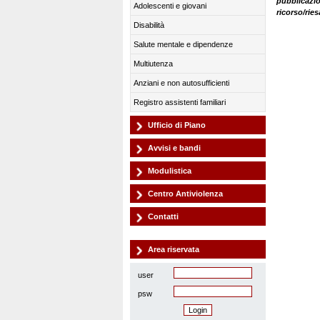
pubblicazio
Adolescenti e giovani
ricorso/ri
Disabilità
Salute mentale e dipendenze
Multiutenza
Anziani e non autosufficienti
Registro assistenti familiari
Ufficio di Piano
Avvisi e bandi
Modulistica
Centro Antiviolenza
Contatti
Area riservata
user
psw