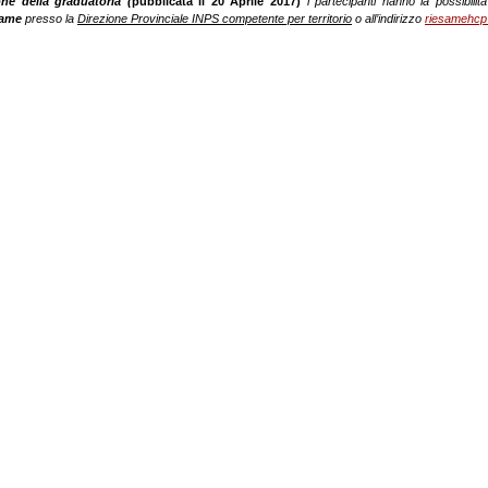
ne della graduatoria (
pubblicata il 20 Aprile 2017)
i partecipanti hanno la possibilit
esame
presso la
Direzione Provinciale INPS competente per territorio
o all’indirizzo
riesamehcp