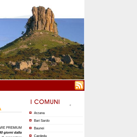
A
Arzana
Bari Sardo
ME CARE PREMIUM
Baunei
30 giorni
dalla
Cardedu