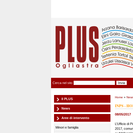
Plus Ogliastra
Cerca nel sito
Home
»
New
Il PLUS
INPS - H
News
08/05/2017
Aree di intervento
L’Ufficio di
Minori e famiglia
2017, comunic