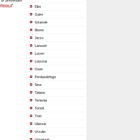
à di presentare
@inps.it
”.
Elini
Gairo
Girasole
Ilbono
Jerzu
Lanusei
Loceri
Lotzorai
Osini
Perdasdefogu
Seui
Talana
Tertenia
Tortolì
Triei
Ulassai
Urzulei
Ussassai