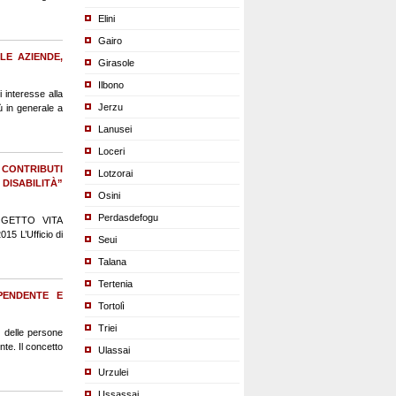
Elini
Gairo
 LE AZIENDE,
Girasole
Ilbono
i interesse alla
Jerzu
ù in generale a
Lanusei
Loceri
CONTRIBUTI
Lotzorai
DISABILITÀ”
Osini
Perdasdefogu
GETTO VITA
L’Ufficio di
Seui
Talana
Tertenia
IPENDENTE E
Tortolì
Triei
e delle persone
nte. Il concetto
Ulassai
Urzulei
Ussassai