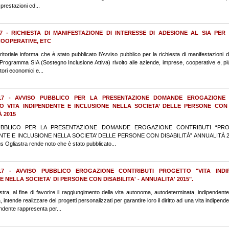
prestazioni cd...
017 - RICHIESTA DI MANIFESTAZIONE DI INTERESSE DI ADESIONE AL SIA PER
COOPERATIVE, ETC
ritoriale informa che è stato pubblicato l'Avviso pubblico per la richiesta di manifestazioni d
Programma SIA (Sostegno Inclusione Attiva) rivolto alle aziende, imprese, cooperative e, pi
atori economici e...
2017 - AVVISO PUBBLICO PER LA PRESENTAZIONE DOMANDE EROGAZIONE 
O VITA INDIPENDENTE E INCLUSIONE NELLA SOCIETA’ DELLE PERSONE CON 
 2015
UBBLICO PER LA PRESENTAZIONE DOMANDE EROGAZIONE CONTRIBUTI “PRO
TE E INCLUSIONE NELLA SOCIETA’ DELLE PERSONE CON DISABILITÀ” ANNUALITÀ 2015 
us Ogliastra rende noto che è stato pubblicato...
2017 - AVVISO PUBBLICO EROGAZIONE CONTRIBUTI PROGETTO "VITA IND
 NELLA SOCIETA' DI PERSONE CON DISABILITA' - ANNUALITA' 2015".
astra, al fine di favorire il raggiungimento della vita autonoma, autodeterminata, indipendent
à, intende realizzare dei progetti personalizzati per garantire loro il diritto ad una vita indipende
endente rappresenta per...