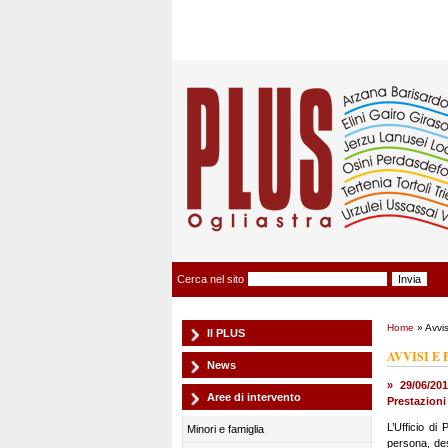
Plus Ogliastra
Cerca nel sito
Home
» Avvis
Il PLUS
AVVISI E
News
» 29/06/20
Aree di intervento
Prestazioni
L’Ufficio di
Minori e famiglia
persona, des