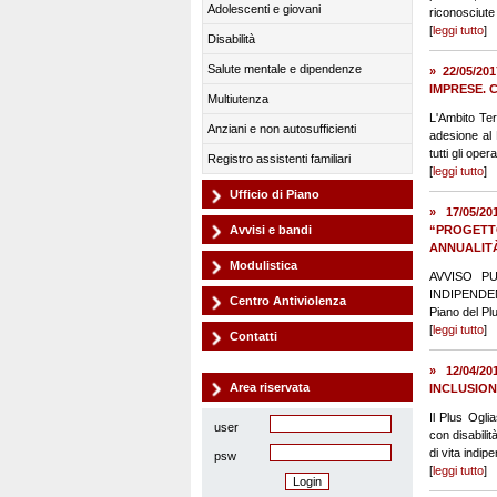
Adolescenti e giovani
riconosciute 
[
leggi tutto
]
Disabilità
Salute mentale e dipendenze
» 22/05/2
IMPRESE. 
Multiutenza
L'Ambito Ter
Anziani e non autosufficienti
adesione al 
tutti gli oper
Registro assistenti familiari
[
leggi tutto
]
Ufficio di Piano
» 17/05/
Avvisi e bandi
“PROGETT
ANNUALITÀ
Modulistica
AVVISO P
INDIPENDEN
Centro Antiviolenza
Piano del Pl
[
leggi tutto
]
Contatti
» 12/04/
Area riservata
INCLUSIONE
Il Plus Ogli
user
con disabilit
di vita indip
psw
[
leggi tutto
]