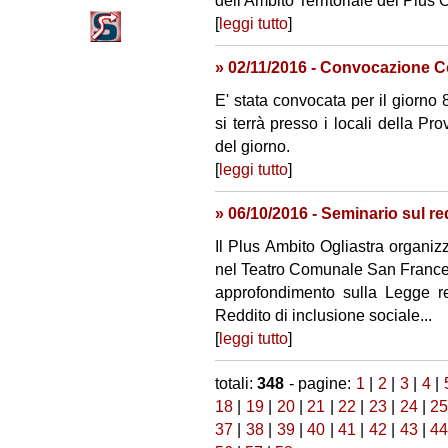
dell'Ambito Territoriale del Plus 
[
leggi tutto
]
» 02/11/2016 - Convocazione C
E' stata convocata per il giorn
si terrà presso i locali della Pro
del giorno.
[
leggi tutto
]
» 06/10/2016 - Seminario sul re
Il Plus Ambito Ogliastra organiz
nel Teatro Comunale San Francesc
approfondimento sulla Legge re
Reddito di inclusione sociale...
[
leggi tutto
]
totali:
348
- pagine:
1
|
2
|
3
|
4
|
18
|
19
|
20
|
21
|
22
|
23
|
24
|
2
37
|
38
|
39
|
40
|
41
|
42
|
43
|
4