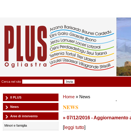
Plus Ogliastra
Cerca nel sito
Home
» News
Il PLUS
NEWS
News
Aree di intervento
» 07/12/2016 - Aggiornamento a
Minori e famiglia
[
leggi tutto
]