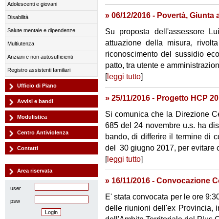
Adolescenti e giovani
» 06/12/2016 - Povertà, Giunta 
Disabilità
Su proposta dell'assessore Lui
Salute mentale e dipendenze
attuazione della misura, rivolta
Multiutenza
riconoscimento del sussidio eco
Anziani e non autosufficienti
patto, tra utente e amministrazion
Registro assistenti familiari
[
leggi tutto
]
Ufficio di Piano
» 25/11/2016 - Progetto HCP 20
Avvisi e bandi
Si comunica che la Direzione C
Modulistica
685 del 24 novembre u.s. ha dis
Centro Antiviolenza
bando, di differire il termine d
del 30 giugno 2017, per evitare c
Contatti
[
leggi tutto
]
Area riservata
» 16/11/2016 - Convocazione C
user
E' stata convocata per le ore 9:
psw
delle riunioni dell'ex Provincia,