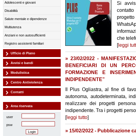
Si avvis
Adolescenti e giovani
contatt
Disabilità
progetto
Salute mentale e dipendenze
WhatsAp
Multiutenza
informaz
Anziani e non autosufficienti
che telefo
Registro assistenti familiari
[
leggi tut
Ufficio di Piano
» 23/02/2022 - MANIFESTAZ
Avvisi e bandi
BENEFICIARI DI UN PERC
FORMAZIONE E INSERIMEN
Modulistica
INDIPENDENTE”
Centro Antiviolenza
Il Plus Ogliastra, al fine di fa
Contatti
autonoma, autodeterminata, ind
realizzare dei progetti personal
Area riservata
indipendente. Tra i progetti person
[
leggi tutto
]
user
psw
» 15/02/2022 - Pubblicazione c