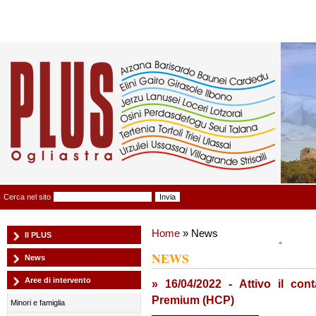
Plus Ogliastra
Cerca nel sito
Home
» News
Il PLUS
NEWS
News
Aree di intervento
» 16/04/2022 - Attivo il co
Premium (HCP)
Minori e famiglia