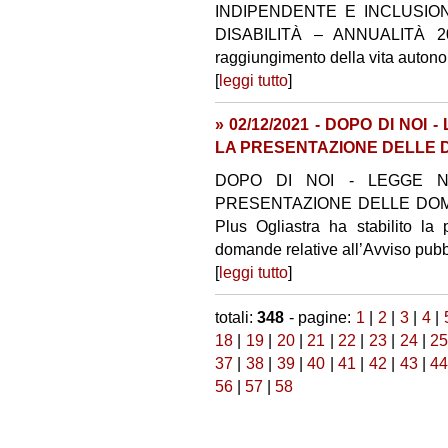
INDIPENDENTE E INCLUSIO
DISABILITÀ – ANNUALITÀ 2020”
raggiungimento della vita autono
[
leggi tutto
]
» 02/12/2021 - DOPO DI NOI
LA PRESENTAZIONE DELLE 
DOPO DI NOI - LEGGE N.
PRESENTAZIONE DELLE DOMAND
Plus Ogliastra ha stabilito la
domande relative all’Avviso pubbli
[
leggi tutto
]
totali:
348
- pagine:
1
|
2
|
3
|
4
|
18
|
19
|
20
|
21
|
22
|
23
|
24
|
2
37
|
38
|
39
|
40
|
41
|
42
|
43
|
4
56
|
57
|
58