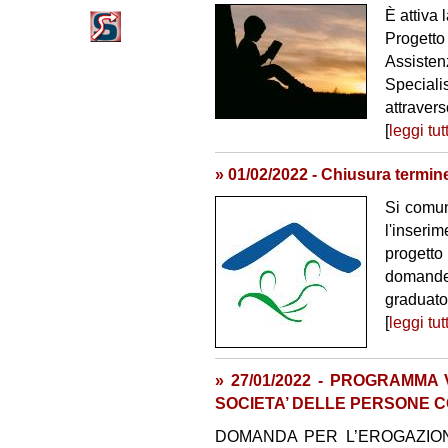
È attiva 
Progett
Assiste
Speciali
attravers
[
leggi tut
» 01/02/2022 - Chiusura term
Si comun
l'inseri
progett
domande 
graduator
[
leggi tut
» 27/01/2022 - PROGRAMMA
SOCIETA’ DELLE PERSONE CO
DOMANDA PER L’EROGAZION