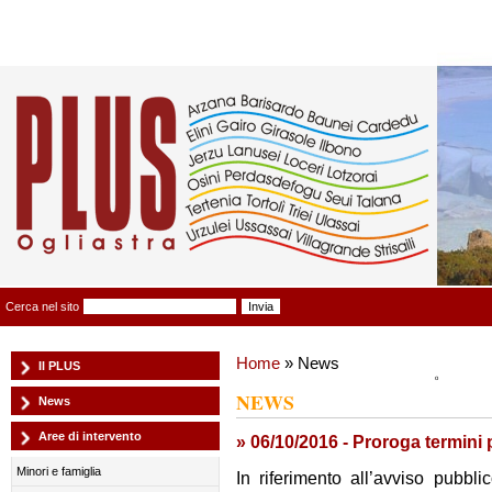
Plus Ogliastra
Cerca nel sito
Home
» News
Il PLUS
NEWS
News
Aree di intervento
» 06/10/2016 - Proroga termi
Minori e famiglia
In riferimento all’avviso pubbl