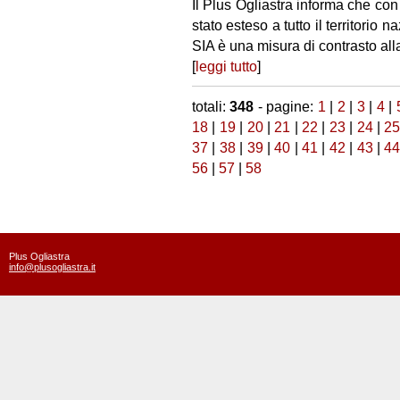
Il Plus Ogliastra informa che con
stato esteso a tutto il territorio n
SIA è una misura di contrasto all
[
leggi tutto
]
totali:
348
- pagine:
1
|
2
|
3
|
4
|
18
|
19
|
20
|
21
|
22
|
23
|
24
|
2
37
|
38
|
39
|
40
|
41
|
42
|
43
|
4
56
|
57
|
58
Plus Ogliastra
info@plusogliastra.it